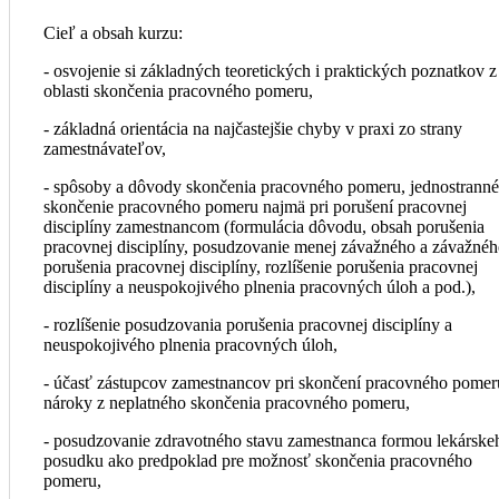
Cieľ a obsah kurzu:
- osvojenie si základných teoretických i praktických poznatkov z
oblasti skončenia pracovného pomeru,
- základná orientácia na najčastejšie chyby v praxi zo strany
zamestnávateľov,
- spôsoby a dôvody skončenia pracovného pomeru, jednostranné
skončenie pracovného pomeru najmä pri porušení pracovnej
disciplíny zamestnancom (formulácia dôvodu, obsah porušenia
pracovnej disciplíny, posudzovanie menej závažného a závažné
porušenia pracovnej disciplíny, rozlíšenie porušenia pracovnej
disciplíny a neuspokojivého plnenia pracovných úloh a pod.),
- rozlíšenie posudzovania porušenia pracovnej disciplíny a
neuspokojivého plnenia pracovných úloh,
- účasť zástupcov zamestnancov pri skončení pracovného pomer
nároky z neplatného skončenia pracovného pomeru,
- posudzovanie zdravotného stavu zamestnanca formou lekárske
posudku ako predpoklad pre možnosť skončenia pracovného
pomeru,